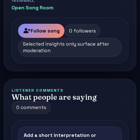
reviewed.
Open Song Room
person_add
Follow song
0 followers
Selected insights only surface after
moderation
LISTENER COMMENTS
What people are saying
0 comments
Add a short interpretation or