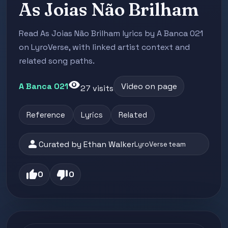
As Joias Não Brilham
Read As Joias Não Brilham lyrics by A Banca 021
on LyroVerse, with linked artist context and
related song paths.
visibility
A Banca 021
Video on page
27 visits
Reference
Lyrics
Related
person
Curated by Ethan Walker
LyroVerse team
thumb_up
thumb_down
0
0