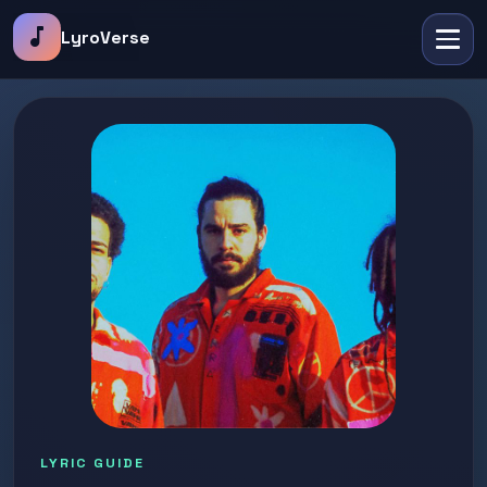
music_note
LyroVerse
LYRIC GUIDE