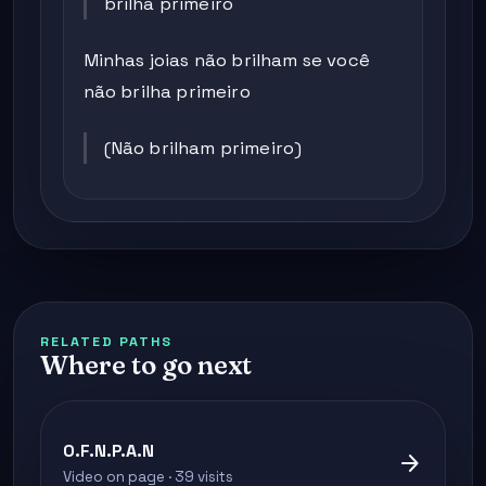
brilha primeiro
Minhas joias não brilham se você
não brilha primeiro
(Não brilham primeiro)
RELATED PATHS
Where to go next
O.F.N.P.A.N
arrow_forward
Video on page · 39 visits