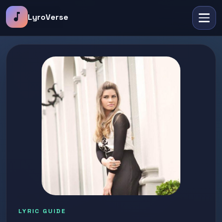
music_note
LyroVerse
LYRIC GUIDE