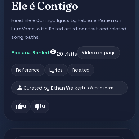
Ele é Contigo
Read Ele é Contigo lyrics by Fabiana Ranieri on
LyroVerse, with linked artist context and related
song paths.
visibility
Fabiana Ranieri
Video on page
20 visits
Reference
Lyrics
Related
person
Curated by Ethan Walker
LyroVerse team
thumb_up
thumb_down
0
0