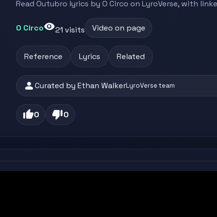
Read Outubro lyrics by O Circo on LyroVerse, with link
visibility
O Circo
Video on page
21 visits
Reference
Lyrics
Related
person
Curated by Ethan Walker
LyroVerse team
thumb_up
thumb_down
0
0