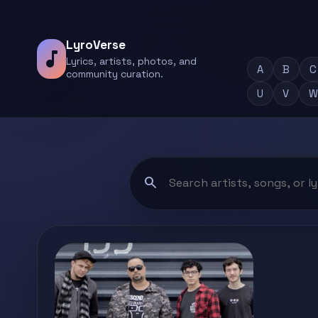
LyroVerse
music_note
Lyrics, artists, photos, and
A
B
C
community curation.
U
V
W
search