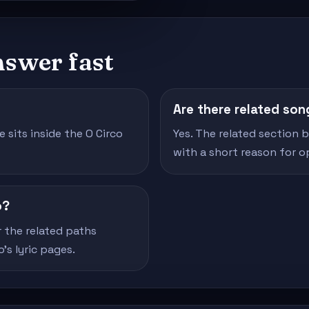
nswer fast
Are there related son
 sits inside the O Circo
Yes. The related section 
with a short reason for 
o?
r the related paths
's lyric pages.